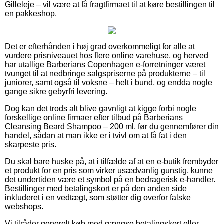
Gilleleje – vil være at få fragtfirmaet til at køre bestillingen til
en pakkeshop.
Det er efterhånden i høj grad overkommeligt for alle at
vurdere prisniveauet hos flere online varehuse, og herved
har utallige Barberians Copenhagen e-forretninger været
tvunget til at nedbringe salgspriserne på produkterne – til
juniorer, samt også til voksne – helt i bund, og endda nogle
gange sikre gebyrfri levering.
Dog kan det trods alt blive gavnligt at kigge forbi nogle
forskellige online firmaer efter tilbud på Barberians
Cleansing Beard Shampoo – 200 ml. før du gennemfører din
handel, sådan at man ikke er i tvivl om at få fat i den
skarpeste pris.
Du skal bare huske på, at i tilfælde af at en e-butik frembyder
et produkt for en pris som virker usædvanlig gunstig, kunne
det undertiden være et symbol på en bedragerisk e-handler.
Bestillinger med betalingskort er på den anden side
inkluderet i en vedtægt, som støtter dig overfor falske
webshops.
Vi tilråder generelt køb med gængse betalingskort eller