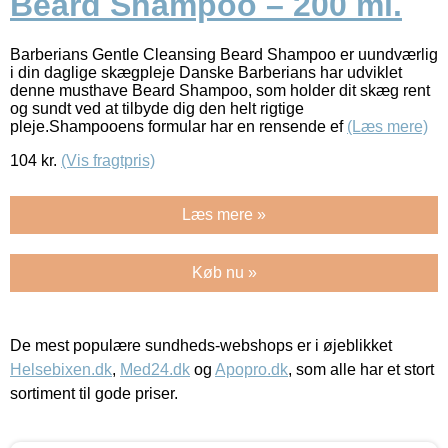
Beard Shampoo – 200 ml.
Barberians Gentle Cleansing Beard Shampoo er uundværlig
i din daglige skægpleje Danske Barberians har udviklet
denne musthave Beard Shampoo, som holder dit skæg rent
og sundt ved at tilbyde dig den helt rigtige
pleje.Shampooens formular har en rensende ef
(Læs mere)
104
kr.
(Vis fragtpris)
Læs mere »
Køb nu »
De mest populære sundheds-webshops er i øjeblikket
Helsebixen.dk
,
Med24.dk
og
Apopro.dk
, som alle har et stort
sortiment til gode priser.