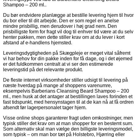
Shampoo – 200 ml..
Du bør endvidere planlægge at bestille levering hjem til hvor
du bor eller til dit arbejde. Den er som regel en anelse
mindre prisbillig, men derudover i høj grad nem. Den
prisbilligste form for fragt vil dog til enhver tid være at du selv
henter pakken, men dette stiller krav om at du lever i kort
afstand af e-handlens hjemsted.
Leveringsdygtigheden på Skægpleje er meget vital såfremt
vi har behov for din pakke inden for få dage, og i det øjemed
er det fuldkommen centralt at vi ser den estimerede
leveringstid på det relevante produkt.
De fleste internet virksomheder stiller udsigt til levering på
næste hverdag på mange af shoppens varenumre,
eksempelvis Barberians Cleansing Beard Shampoo – 200
ml., men husk at det antager at bestillingen laves forinden et
fast tidspunkt, med hensynstagen til at de kan nå at få ordren
afsendt før lagerpersonalet tager hjem.
Visse online shops garanterer fragt uden omkostninger, men
typisk stiller det krav om at man shopper for en bestemt sum.
Som alternativ skal man vælge den billigste leveringsmodel,
som typisk – om man bor tæt på Holstebro, Hjørring eller