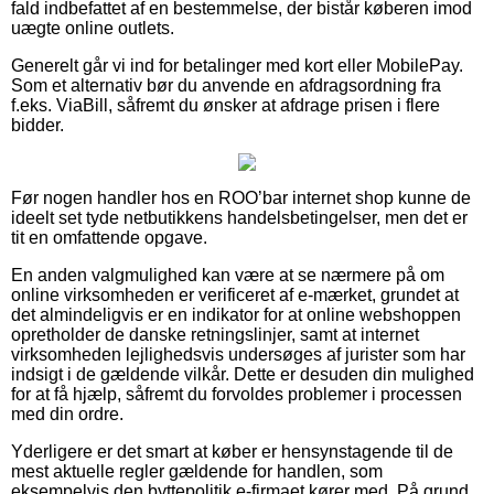
fald indbefattet af en bestemmelse, der bistår køberen imod
uægte online outlets.
Generelt går vi ind for betalinger med kort eller MobilePay.
Som et alternativ bør du anvende en afdragsordning fra
f.eks. ViaBill, såfremt du ønsker at afdrage prisen i flere
bidder.
Før nogen handler hos en ROO’bar internet shop kunne de
ideelt set tyde netbutikkens handelsbetingelser, men det er
tit en omfattende opgave.
En anden valgmulighed kan være at se nærmere på om
online virksomheden er verificeret af e-mærket, grundet at
det almindeligvis er en indikator for at online webshoppen
opretholder de danske retningslinjer, samt at internet
virksomheden lejlighedsvis undersøges af jurister som har
indsigt i de gældende vilkår. Dette er desuden din mulighed
for at få hjælp, såfremt du forvoldes problemer i processen
med din ordre.
Yderligere er det smart at køber er hensynstagende til de
mest aktuelle regler gældende for handlen, som
eksempelvis den byttepolitik e-firmaet kører med. På grund