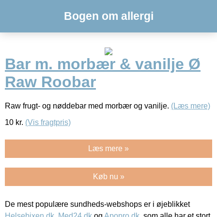
Bogen om allergi
Bar m. morbær & vanilje Ø
Raw Roobar
Raw frugt- og nøddebar med morbær og vanilje.
(Læs mere)
10
kr.
(Vis fragtpris)
Læs mere »
Køb nu »
De mest populære sundheds-webshops er i øjeblikket
Helsebixen.dk
,
Med24.dk
og
Apopro.dk
, som alle har et stort