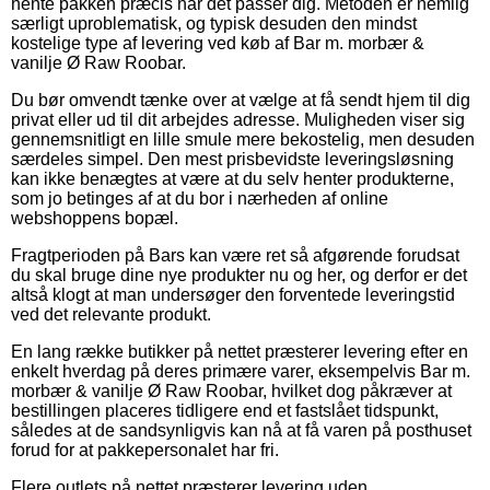
hente pakken præcis når det passer dig. Metoden er nemlig
særligt uproblematisk, og typisk desuden den mindst
kostelige type af levering ved køb af Bar m. morbær &
vanilje Ø Raw Roobar.
Du bør omvendt tænke over at vælge at få sendt hjem til dig
privat eller ud til dit arbejdes adresse. Muligheden viser sig
gennemsnitligt en lille smule mere bekostelig, men desuden
særdeles simpel. Den mest prisbevidste leveringsløsning
kan ikke benægtes at være at du selv henter produkterne,
som jo betinges af at du bor i nærheden af online
webshoppens bopæl.
Fragtperioden på Bars kan være ret så afgørende forudsat
du skal bruge dine nye produkter nu og her, og derfor er det
altså klogt at man undersøger den forventede leveringstid
ved det relevante produkt.
En lang række butikker på nettet præsterer levering efter en
enkelt hverdag på deres primære varer, eksempelvis Bar m.
morbær & vanilje Ø Raw Roobar, hvilket dog påkræver at
bestillingen placeres tidligere end et fastslået tidspunkt,
således at de sandsynligvis kan nå at få varen på posthuset
forud for at pakkepersonalet har fri.
Flere outlets på nettet præsterer levering uden