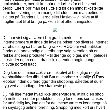
omkostninger, men tit kun når der købes for et bestemt
beløb. Ellers bør man beslutte sig for den mindst kostelige
form for levering, som i mange tilfælde – om man befinder
sig tæt på Randers, Lillerød eller Haslev – vil blive at få
fragtfirmaet til at bringe pakken til et afhentningssted.
Det har vist sig at være i høj grad smertefrit for
internetbrugere at finde de laveste priser hos diverse internet
varehuse, og så har en lang række ROO’bar webbutikker
fundet det nødvendigt at nedbringe salgsværdien på en
række af deres produkter – til drenge og piger, men ligeledes
til kvinder og mænd – drastisk, og endda nogle gange
tilbyde portofri fragt.
Dog kan det immervæk være lukrativt at besigtige nogle
webbutikker efter tilbud på Bar m. morbær & vanilje Ø Raw
Roobar inden du færdiggør din shopping, således at du er
tryg ved at modtage den skarpeste pris.
Du må lige meget hvad ikke undervurdere, at ifald en shop
på nettet afhænder produkter til salg for en pris som anses
for umådelig lav, kan det for det meste være et kendetegn på
en snydagtig online forretning. Shopping med kort er i hvert