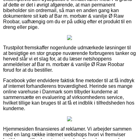
af dette er det i øvrigt afgørende, at man permanent
bibeholder sin ordremail, så man en anden gang kan
dokumentere sit køb af Bar m. morbær & vanilje Ø Raw
Roobar, uafhængig om du er på udkig efter et produkt til en
dreng eller pige.
Trustpilot fremskaffer nogenlunde udmærkede løsninger til
at besigtige en stor gruppe nuværende forbrugeres tanker og
herved slår vi et slag for, at du læser netshoppens
anmeldelser af Bar m. morbær & vanilje Ø Raw Roobar
forud for at du bestiller.
Facebook yder endvidere faktisk fine metoder til at få indtryk
af internet forhandlerens troværdighed. Herinde ses mange
online varehuse i Danmark som tilbyder kunderne at
sammensætte en evaluering af virksomhedens service,
hvilket tillige kan bruges til at få et indblik i tilfredsheden hos
kunderne.
Hjemmesiden finansieres af reklamer. Vi arbejder sammen
med en lang række internet webshops hvori vi fremviser