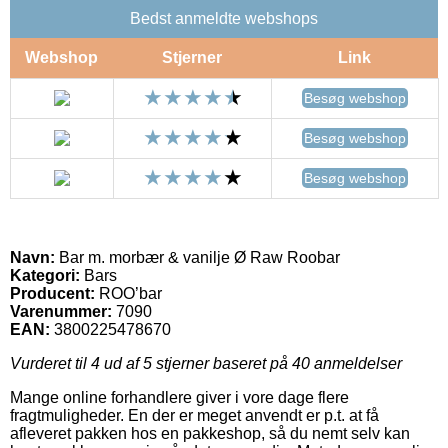
Bedst anmeldte webshops
Webshop
Stjerner
Link
Besøg webshop
Besøg webshop
Besøg webshop
Navn:
Bar m. morbær & vanilje Ø Raw Roobar
Kategori:
Bars
Producent:
ROO’bar
Varenummer:
7090
EAN:
3800225478670
Vurderet til
4
ud af 5 stjerner baseret på
40
anmeldelser
Mange online forhandlere giver i vore dage flere
fragtmuligheder. En der er meget anvendt er p.t. at få
afleveret pakken hos en pakkeshop, så du nemt selv kan