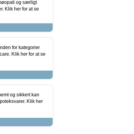
møopati og særligt
 Klik her for at se
nden for kategorier
re. Klik her for at se
emt og sikkert kan
oteksvarer. Klik her