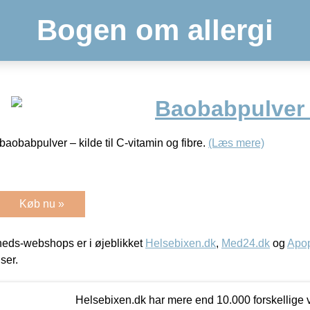
Bogen om allergi
Baobabpulver
obabpulver – kilde til C-vitamin og fibre.
(Læs mere)
Køb nu »
eds-webshops er i øjeblikket
Helsebixen.dk
,
Med24.dk
og
Apop
iser.
Helsebixen.dk har mere end 10.000 forskellige v