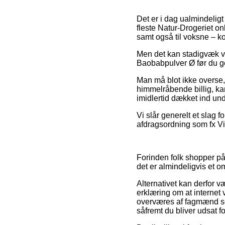
Det er i dag ualmindeligt 
fleste Natur-Drogeriet onl
samt også til voksne – k
Men det kan stadigvæk væ
Baobabpulver Ø før du gen
Man må blot ikke overse, 
himmelråbende billig, kan
imidlertid dækket ind un
Vi slår generelt et slag 
afdragsordning som fx Via
Forinden folk shopper på
det er almindeligvis et o
Alternativet kan derfor v
erklæring om at internet
overværes af fagmænd so
såfremt du bliver udsat 