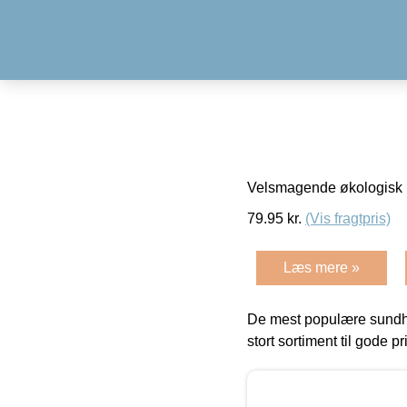
Velsmagende økologisk ba
79.95
kr.
(Vis fragtpris)
Læs mere »
De mest populære sundh
stort sortiment til gode pr