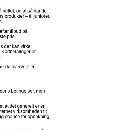
 nettet, og altså har de
 produkter – til juniorer,
.
fter tilbud på
te pris.
is der kan virke
 Kortbetalinger er
.
bør du overveje en
ppens betingelser, men
t at det generelt er en
ternet virksomheden tit
ig chance for opbakning,