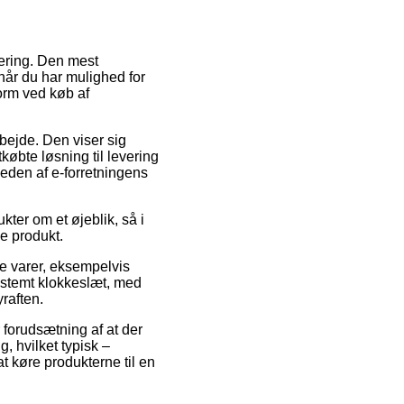
vering. Den mest
 når du har mulighed for
form ved køb af
rbejde. Den viser sig
øbte løsning til levering
rheden af e-forretningens
ter om et øjeblik, så i
e produkt.
te varer, eksempelvis
estemt klokkeslæt, med
raften.
 forudsætning af at der
, hvilket typisk –
at køre produkterne til en