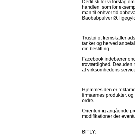
Dertil stiller vi forslag
handlen, som for eksempel
man til enhver tid opbeva
Baobabpulver Ø, ligegyldi
Trustpilot fremskaffer a
tanker og herved anbefal
din bestilling.
Facebook indebærer endv
troværdighed. Desuden mø
af virksomhedens service,
Hjemmesiden er reklamefi
firmaernes produkter, og 
ordre.
Orientering angående prod
modifikationer der event
BITLY: