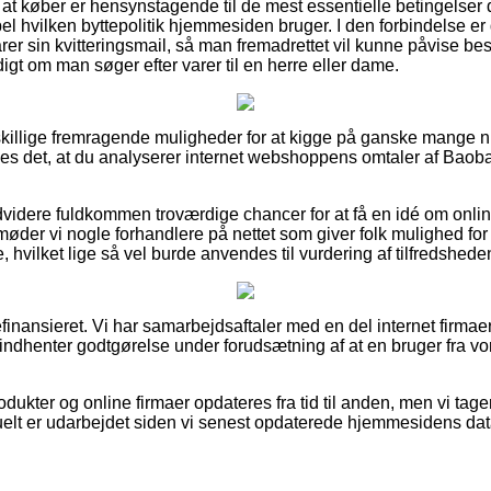
 om at køber er hensynstagende til de mest essentielle betingelser
 hvilken byttepolitik hjemmesiden bruger. I den forbindelse er d
rer sin kvitteringsmail, så man fremadrettet vil kunne påvise best
gt om man søger efter varer til en herre eller dame.
dskillige fremragende muligheder for at kigge på ganske mange
es det, at du analyserer internet webshoppens omtaler af Baob
idere fuldkommen troværdige chancer for at få en idé om onlin
der vi nogle forhandlere på nettet som giver folk mulighed for 
 hvilket lige så vel burde anvendes til vurdering af tilfredshed
nansieret. Vi har samarbejdsaftaler med en del internet firmaer 
indhenter godtgørelse under forudsætning af at en bruger fra vo
ukter og online firmaer opdateres fra tid til anden, men vi tager
uelt er udarbejdet siden vi senest opdaterede hjemmesidens dat