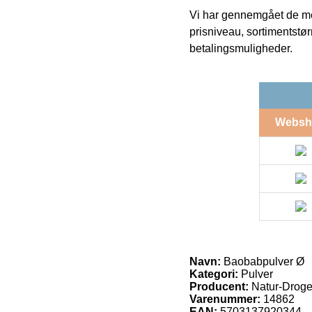
Vi har gennemgået de mes
prisniveau, sortimentstø
betalingsmuligheder.
Websh
Navn:
Baobabpulver Ø
Kategori:
Pulver
Producent:
Natur-Droge
Varenummer:
14862
EAN:
5703137920344