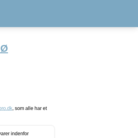
 Ø
ro.dk
, som alle har et
arer indenfor