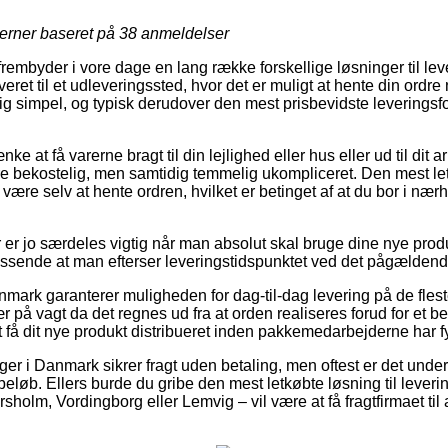
jerner baseret på
38
anmeldelser
 frembyder i vore dage en lang række forskellige løsninger til le
veret til et udleveringssted, hvor det er muligt at hente din ordre
tig simpel, og typisk derudover den mest prisbevidste leverings
 at få varerne bragt til din lejlighed eller hus eller ud til dit a
re bekostelig, men samtidig temmelig ukompliceret. Den mest letk
de være selv at hente ordren, hvilket er betinget af at du bor i næ
er jo særdeles vigtig når man absolut skal bruge dine nye produk
assende at man efterser leveringstidspunktet ved det pågældend
nmark garanterer muligheden for dag-til-dag levering på de fles
på vagt da det regnes ud fra at orden realiseres forud for et b
t få dit nye produkt distribueret inden pakkemedarbejderne har fy
ger i Danmark sikrer fragt uden betaling, men oftest er det under
beløb. Ellers burde du gribe den mest letkøbte løsning til levering
holm, Vordingborg eller Lemvig – vil være at få fragtfirmaet til 