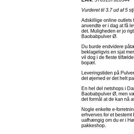
Vurderet til
3.7
ud af 5 st
Adskillige online outlets
anvendte er i dag at få le
det. Muligheden er jo rig
Baobabpulver Ø.
Du burde endvidere påtænke
beklageligvis en sjat me
vil dog i de fleste tilfæl
bopæl.
Leveringstiden på Pulver 
det øjemed er det helt p
En hel del netshops i Da
Baobabpulver Ø, men vær 
det formål at de kan nå a
Nogle enkelte e-forretnin
erhverves for et bestemt 
uafhængig om du er i Hørs
pakkeshop.