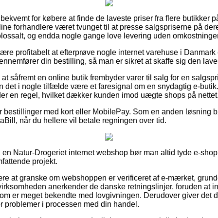
bekvemt for købere at finde de laveste priser fra flere butikker på
ine forhandlere været tvunget til at presse salgspriserne på deres
olossalt, og endda nogle gange love levering uden omkostninger
re profitabelt at efterprøve nogle internet varehuse i Danmark e
nemfører din bestilling, så man er sikret at skaffe sig den laves
at såfremt en online butik frembyder varer til salg for en salgspr
 det i nogle tilfælde være et faresignal om en snydagtig e-butik.
der en regel, hvilket dækker kunden imod uægte shops på nettet
for bestillinger med kort eller MobilePay. Som en anden løsning 
Bill, når du hellere vil betale regningen over tid.
 en Natur-Drogeriet internet webshop bør man altid tyde e-sho
mfattende projekt.
ære at granske om webshoppen er verificeret af e-mærket, grunde
 virksomheden anerkender de danske retningslinjer, foruden at in
m er meget bekendte med lovgivningen. Derudover giver det d
for problemer i processen med din handel.