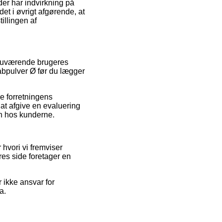
 der har indvirkning på
et i øvrigt afgørende, at
illingen af
 nuværende brugeres
abpulver Ø før du lægger
e forretningens
at afgive en evaluering
en hos kunderne.
hvori vi fremviser
res side foretager en
 ikke ansvar for
a.