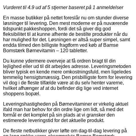
Vurderet til
4.9
ud af 5 stjerner baseret på
1
anmeldelser
En masse butikker på nettet foreslår nu om stunder diverse
løsninger til levering. Den mest moderne er på nuværende
tidspunkt pakkeshoppen, fordi det så giver dig god
fleksibilitet til at kunne afhente de bestilte produkter når du
har mulighed for det. Løsningen er altså super simpel, samt
endda tilmed den billigste fragtform ved køb af Bamse
Bomstærk Børnevitamin – 120 tabletter.
Du kunne ydermere overveje at få ordren bragt til din
lejlighed eller ud til dit arbejdes adresse. Leveringsmetoden
bliver typisk en kende mere omkostningsfuld, men ligeledes
temmelig hensigtsmæssig. Den prisbilligste form for levering
vil dog i de fleste tilfælde være at du selv henter varerne,
hvilket afhænger af at du befinder dig lige ved internet
shoppens bopæl.
Leveringshastigheden på Børnevitaminer er virkelig aktuel
ifald man har behov for din ordre lige om lidt, så med det
formål er det komplet på sin plads at vi gransker den
estimerede leveringstid for det aktuelle produkt.
De fleste netbutikker giver løfte om dag-til-dag levering på