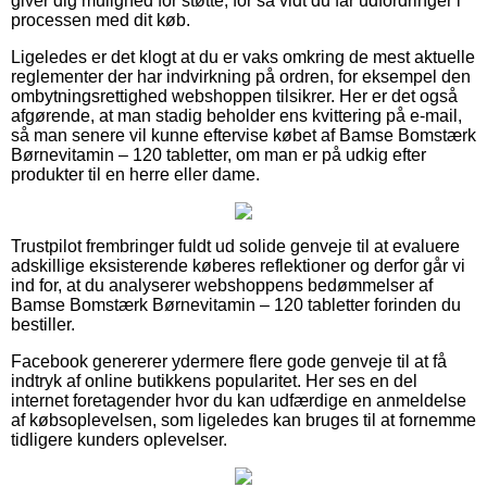
giver dig mulighed for støtte, for så vidt du får udfordringer i
processen med dit køb.
Ligeledes er det klogt at du er vaks omkring de mest aktuelle
reglementer der har indvirkning på ordren, for eksempel den
ombytningsrettighed webshoppen tilsikrer. Her er det også
afgørende, at man stadig beholder ens kvittering på e-mail,
så man senere vil kunne eftervise købet af Bamse Bomstærk
Børnevitamin – 120 tabletter, om man er på udkig efter
produkter til en herre eller dame.
Trustpilot frembringer fuldt ud solide genveje til at evaluere
adskillige eksisterende køberes reflektioner og derfor går vi
ind for, at du analyserer webshoppens bedømmelser af
Bamse Bomstærk Børnevitamin – 120 tabletter forinden du
bestiller.
Facebook genererer ydermere flere gode genveje til at få
indtryk af online butikkens popularitet. Her ses en del
internet foretagender hvor du kan udfærdige en anmeldelse
af købsoplevelsen, som ligeledes kan bruges til at fornemme
tidligere kunders oplevelser.