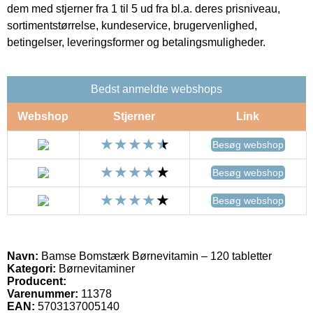
dem med stjerner fra 1 til 5 ud fra bl.a. deres prisniveau,
sortimentstørrelse, kundeservice, brugervenlighed,
betingelser, leveringsformer og betalingsmuligheder.
Bedst anmeldte webshops
Webshop
Stjerner
Link
Besøg webshop
Besøg webshop
Besøg webshop
Navn:
Bamse Bomstærk Børnevitamin – 120 tabletter
Kategori:
Børnevitaminer
Producent:
Varenummer:
11378
EAN:
5703137005140