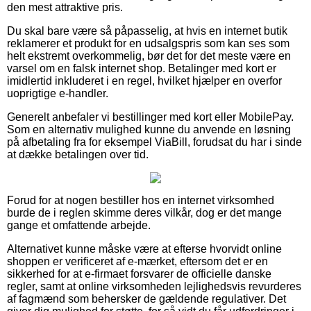
den mest attraktive pris.
Du skal bare være så påpasselig, at hvis en internet butik
reklamerer et produkt for en udsalgspris som kan ses som
helt ekstremt overkommelig, bør det for det meste være en
varsel om en falsk internet shop. Betalinger med kort er
imidlertid inkluderet i en regel, hvilket hjælper en overfor
uoprigtige e-handler.
Generelt anbefaler vi bestillinger med kort eller MobilePay.
Som en alternativ mulighed kunne du anvende en løsning
på afbetaling fra for eksempel ViaBill, forudsat du har i sinde
at dække betalingen over tid.
Forud for at nogen bestiller hos en internet virksomhed
burde de i reglen skimme deres vilkår, dog er det mange
gange et omfattende arbejde.
Alternativet kunne måske være at efterse hvorvidt online
shoppen er verificeret af e-mærket, eftersom det er en
sikkerhed for at e-firmaet forsvarer de officielle danske
regler, samt at online virksomheden lejlighedsvis revurderes
af fagmænd som behersker de gældende regulativer. Det