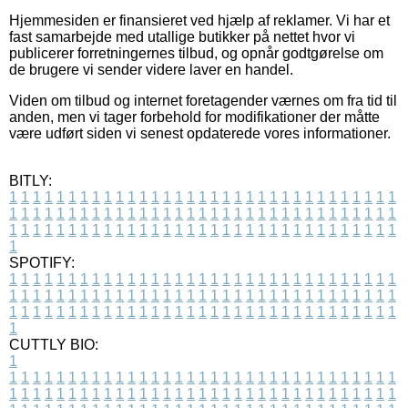
Hjemmesiden er finansieret ved hjælp af reklamer. Vi har et
fast samarbejde med utallige butikker på nettet hvor vi
publicerer forretningernes tilbud, og opnår godtgørelse om
de brugere vi sender videre laver en handel.
Viden om tilbud og internet foretagender værnes om fra tid til
anden, men vi tager forbehold for modifikationer der måtte
være udført siden vi senest opdaterede vores informationer.
BITLY:
1
1
1
1
1
1
1
1
1
1
1
1
1
1
1
1
1
1
1
1
1
1
1
1
1
1
1
1
1
1
1
1
1
1
1
1
1
1
1
1
1
1
1
1
1
1
1
1
1
1
1
1
1
1
1
1
1
1
1
1
1
1
1
1
1
1
1
1
1
1
1
1
1
1
1
1
1
1
1
1
1
1
1
1
1
1
1
1
1
1
1
1
1
1
1
1
1
1
1
1
SPOTIFY:
1
1
1
1
1
1
1
1
1
1
1
1
1
1
1
1
1
1
1
1
1
1
1
1
1
1
1
1
1
1
1
1
1
1
1
1
1
1
1
1
1
1
1
1
1
1
1
1
1
1
1
1
1
1
1
1
1
1
1
1
1
1
1
1
1
1
1
1
1
1
1
1
1
1
1
1
1
1
1
1
1
1
1
1
1
1
1
1
1
1
1
1
1
1
1
1
1
1
1
1
CUTTLY BIO:
1
1
1
1
1
1
1
1
1
1
1
1
1
1
1
1
1
1
1
1
1
1
1
1
1
1
1
1
1
1
1
1
1
1
1
1
1
1
1
1
1
1
1
1
1
1
1
1
1
1
1
1
1
1
1
1
1
1
1
1
1
1
1
1
1
1
1