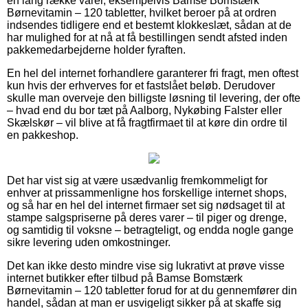
en lang række varer, eksempelvis Bamse Bomstærk
Børnevitamin – 120 tabletter, hvilket beroer på at ordren
indsendes tidligere end et bestemt klokkeslæt, sådan at de
har mulighed for at nå at få bestillingen sendt afsted inden
pakkemedarbejderne holder fyraften.
En hel del internet forhandlere garanterer fri fragt, men oftest
kun hvis der erhverves for et fastslået beløb. Derudover
skulle man overveje den billigste løsning til levering, der ofte
– hvad end du bor tæt på Aalborg, Nykøbing Falster eller
Skælskør – vil blive at få fragtfirmaet til at køre din ordre til
en pakkeshop.
Det har vist sig at være usædvanlig fremkommeligt for
enhver at prissammenligne hos forskellige internet shops,
og så har en hel del internet firmaer set sig nødsaget til at
stampe salgspriserne på deres varer – til piger og drenge,
og samtidig til voksne – betragteligt, og endda nogle gange
sikre levering uden omkostninger.
Det kan ikke desto mindre vise sig lukrativt at prøve visse
internet butikker efter tilbud på Bamse Bomstærk
Børnevitamin – 120 tabletter forud for at du gennemfører din
handel, sådan at man er usvigeligt sikker på at skaffe sig