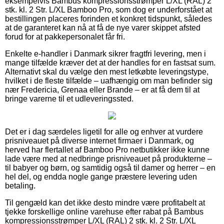
eksempelvis Bambus kompressionsstrømper L/XL (RAL) 2
stk. kl. 2 Str. L/XL Bamboo Pro, som dog er underforstået at
bestillingen placeres forinden et konkret tidspunkt, således
at de garanteret kan nå at få de nye varer skippet afsted
forud for at pakkepersonalet får fri.
Enkelte e-handler i Danmark sikrer fragtfri levering, men i
mange tilfælde kræver det at der handles for en fastsat sum.
Alternativt skal du vælge den mest letkøbte leveringstype,
hvilket i de fleste tilfælde – uafhængig om man befinder sig
nær Fredericia, Grenaa eller Brande – er at få dem til at
bringe varerne til et udleveringssted.
Det er i dag særdeles ligetil for alle og enhver at vurdere
prisniveauet på diverse internet firmaer i Danmark, og
herved har flertallet af Bamboo Pro netbutikker ikke kunne
lade være med at nedbringe prisniveauet på produkterne –
til babyer og børn, og samtidig også til damer og herrer – en
hel del, og endda nogle gange præstere levering uden
betaling.
Til gengæld kan det ikke desto mindre være profitabelt at
tjekke forskellige online varehuse efter rabat på Bambus
kompressionsstrømper L/XL (RAL) 2 stk. kl. 2 Str. L/XL