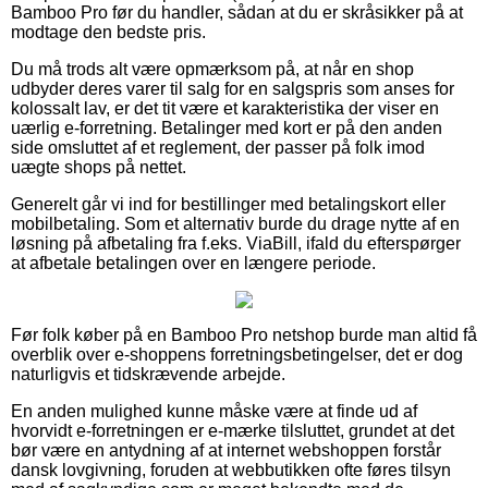
Bamboo Pro før du handler, sådan at du er skråsikker på at
modtage den bedste pris.
Du må trods alt være opmærksom på, at når en shop
udbyder deres varer til salg for en salgspris som anses for
kolossalt lav, er det tit være et karakteristika der viser en
uærlig e-forretning. Betalinger med kort er på den anden
side omsluttet af et reglement, der passer på folk imod
uægte shops på nettet.
Generelt går vi ind for bestillinger med betalingskort eller
mobilbetaling. Som et alternativ burde du drage nytte af en
løsning på afbetaling fra f.eks. ViaBill, ifald du efterspørger
at afbetale betalingen over en længere periode.
Før folk køber på en Bamboo Pro netshop burde man altid få
overblik over e-shoppens forretningsbetingelser, det er dog
naturligvis et tidskrævende arbejde.
En anden mulighed kunne måske være at finde ud af
hvorvidt e-forretningen er e-mærke tilsluttet, grundet at det
bør være en antydning af at internet webshoppen forstår
dansk lovgivning, foruden at webbutikken ofte føres tilsyn