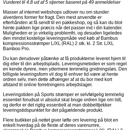
Vurderet til
4.8
ud af 5 stjerner baseret på
49
anmeldelser
Masser af internet webshops udlover nu om stunder
alverdens former for fragt. Den mest anvendte er
efterhånden at få sendt til en pakkeshop, og så kan du blot
hente pakken lige præcis når det passer ind i din kalender.
Muligheden er jo virkelig problemfri, og desuden ligeledes
den mindst kostelige leveringsmåde ved køb af Bambus
kompressionsstrømper L/XL (RAL) 2 stk. kl. 2 Str. L/XL
Bamboo Pro.
Du kan derudover påtænke at få produkterne leveret hjem til
dig eller til din arbejdsplads. Leveringsmetoden er som regel
en kende dyrere, men ydermere temmelig gnidningsløs. Den
billigste leveringsform vil dog til enhver tid være at hente
ordren selv, men dette afhænger af at du bor med kort
afstand til online forretningens arbejdslager.
Leveringstiden på Sports strømper er selvfølgelig temmelig
essentiel forudsat vi absolut skal bruge ordren lige om lidt,
og derfor er det rigtig essentielt at man dobbelttjekker
leveringstidspunktet for det pågældende produkt.
Flere butikker på nettet giver løfte om levering på blot en
enkelt hverdag på de fleste af deres varenumre,