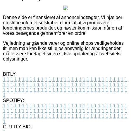
Denne side er finansieret af annonceindtægter. Vi hjælper
en stribe internet selskaber i form af at vi promoverer
forretningernes produkter, og høster kommission når en af
vores besøgende gennemfører en ordre.
Vejledning angående varer og online shops vedligeholdes
tit, men man kan ikke stille os ansvarlig for ændringer der
måtte være foretaget siden sidste opdatering af websitets
oplysninger.
BITLY:
1
1
1
1
1
1
1
1
1
1
1
1
1
1
1
1
1
1
1
1
1
1
1
1
1
1
1
1
1
1
1
1
1
1
1
1
1
1
1
1
1
1
1
1
1
1
1
1
1
1
1
1
1
1
1
1
1
1
1
1
1
1
1
1
1
1
1
1
1
1
1
1
1
1
1
1
1
1
1
1
1
1
1
1
1
1
1
1
1
1
1
1
1
1
1
1
1
1
1
1
SPOTIFY:
1
1
1
1
1
1
1
1
1
1
1
1
1
1
1
1
1
1
1
1
1
1
1
1
1
1
1
1
1
1
1
1
1
1
1
1
1
1
1
1
1
1
1
1
1
1
1
1
1
1
1
1
1
1
1
1
1
1
1
1
1
1
1
1
1
1
1
1
1
1
1
1
1
1
1
1
1
1
1
1
1
1
1
1
1
1
1
1
1
1
1
1
1
1
1
1
1
1
1
1
CUTTLY BIO: