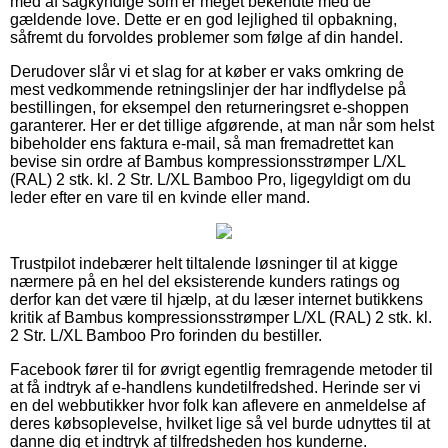
med af sagkyndige som er meget bekendte med de
gældende love. Dette er en god lejlighed til opbakning,
såfremt du forvoldes problemer som følge af din handel.
Derudover slår vi et slag for at køber er vaks omkring de
mest vedkommende retningslinjer der har indflydelse på
bestillingen, for eksempel den returneringsret e-shoppen
garanterer. Her er det tillige afgørende, at man når som helst
bibeholder ens faktura e-mail, så man fremadrettet kan
bevise sin ordre af Bambus kompressionsstrømper L/XL
(RAL) 2 stk. kl. 2 Str. L/XL Bamboo Pro, ligegyldigt om du
leder efter en vare til en kvinde eller mand.
Trustpilot indebærer helt tiltalende løsninger til at kigge
nærmere på en hel del eksisterende kunders ratings og
derfor kan det være til hjælp, at du læser internet butikkens
kritik af Bambus kompressionsstrømper L/XL (RAL) 2 stk. kl.
2 Str. L/XL Bamboo Pro forinden du bestiller.
Facebook fører til for øvrigt egentlig fremragende metoder til
at få indtryk af e-handlens kundetilfredshed. Herinde ser vi
en del webbutikker hvor folk kan aflevere en anmeldelse af
deres købsoplevelse, hvilket lige så vel burde udnyttes til at
danne dig et indtryk af tilfredsheden hos kunderne.