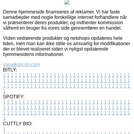
Denne hjemmeside finansieres af reklamer. Vi har faste
samarbejder med nogle forskellige internet forhandlere når
vi præsenterer deres produkter, og indhenter kommission
såfremt en bruger fra vores side gennemfører en handel.
Viden vedrørende produkter og netshops opdateres hele
tiden, men man kan ikke stille os ansvarlig for modifikationer
der er blevet realiseret siden vi nyligst opdaterede
hjemmesidens informationer.
sanalkolicim.com
BITLY:
1
1
1
1
1
1
1
1
1
1
1
1
1
1
1
1
1
1
1
1
1
1
1
1
1
1
1
1
1
1
1
1
1
1
1
1
1
1
1
1
1
1
1
1
1
1
1
1
1
1
1
1
1
1
1
1
1
1
1
1
1
1
1
1
1
1
1
1
1
1
1
1
1
1
1
1
1
1
1
1
1
1
1
1
1
1
1
1
1
1
1
1
1
1
1
1
1
1
1
1
SPOTIFY:
1
1
1
1
1
1
1
1
1
1
1
1
1
1
1
1
1
1
1
1
1
1
1
1
1
1
1
1
1
1
1
1
1
1
1
1
1
1
1
1
1
1
1
1
1
1
1
1
1
1
1
1
1
1
1
1
1
1
1
1
1
1
1
1
1
1
1
1
1
1
1
1
1
1
1
1
1
1
1
1
1
1
1
1
1
1
1
1
1
1
1
1
1
1
1
1
1
1
1
1
CUTTLY BIO:
1