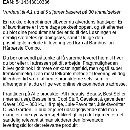
EAN:
5414343010336
Vurderet til
4.1
ud af 5 stjerner baseret på
30
anmeldelser
En række e-forretninger tilbyder nu alverdens fragttyper. En
af favoritterne er i vore dage pakkeshoppen, og så afhenter
du blot dine produkter når der er tid til det. Løsningen er
nemlig særdeles gnidningsløs, samt tit tillige den
prisbilligste metode til levering ved køb af Bambus Ion
Hårbørste Combo.
Du bør omvendt påtænke at få varerne leveret hjem til hvor
du bor eller til adressen på dit arbejde. Fragtmuligheden
bliver godt nok lidt mere omkostningsfuld, men også super
fremkommelig. Den mest letkøbte metode til levering vil dog
til enhver tid være at hente produkterne selv, som jo
afhænger af at du er lige ved online virksomhedens adresse.
Fragttiden på Alle produkter, Alt i beauty, Beauty, Best Seller
(internal use), Bestsellers, Cool Stuff, Gavekort & gaveideer,
Gaver 100 – 300 kr., Hårpleje, Jule-Favoritter, Jule-favoritter,
Olivia Garden, Tilbud er jo ret udslagsgivende ifald man
mangler dine nye varer øjeblikkeligt, og i det øjemed er det
sandelig relevant at man studerer den forventede
leveringstid for det relevante produkt.