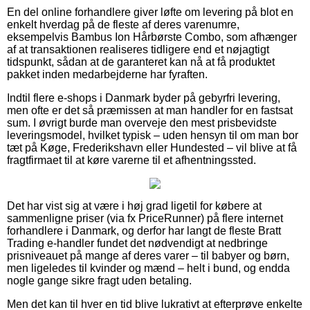
En del online forhandlere giver løfte om levering på blot en
enkelt hverdag på de fleste af deres varenumre,
eksempelvis Bambus Ion Hårbørste Combo, som afhænger
af at transaktionen realiseres tidligere end et nøjagtigt
tidspunkt, sådan at de garanteret kan nå at få produktet
pakket inden medarbejderne har fyraften.
Indtil flere e-shops i Danmark byder på gebyrfri levering,
men ofte er det så præmissen at man handler for en fastsat
sum. I øvrigt burde man overveje den mest prisbevidste
leveringsmodel, hvilket typisk – uden hensyn til om man bor
tæt på Køge, Frederikshavn eller Hundested – vil blive at få
fragtfirmaet til at køre varerne til et afhentningssted.
Det har vist sig at være i høj grad ligetil for købere at
sammenligne priser (via fx PriceRunner) på flere internet
forhandlere i Danmark, og derfor har langt de fleste Bratt
Trading e-handler fundet det nødvendigt at nedbringe
prisniveauet på mange af deres varer – til babyer og børn,
men ligeledes til kvinder og mænd – helt i bund, og endda
nogle gange sikre fragt uden betaling.
Men det kan til hver en tid blive lukrativt at efterprøve enkelte