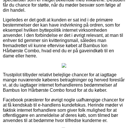
får du chance for støtte, når du møder besvær som følge af
din handel.
Ligeledes er det godt at kunden er sat ind i de primære
bestemmelser der kan have indvirkning på ordren, som for
eksempel hvilken byttepolitik internet virksomheden
anvender. I den forbindelse er det i øvrigt relevant, at man til
enhver tid gemmer sin kvitteringsmail, således man
fremadrettet vil kunne eftervise købet af Bambus Ion
Hårbørste Combo, hvad end du er på gaveindkøb til en
dame eller herre.
Trustpilot tilbyder relativt belejlige chancer for at iagttage
mange nuværende køberes betragtninger og herved foreslår
vi, at du iagttager internet forhandlerens bedømmelser af
Bambus Ion Hårbørste Combo forud for at du køber.
Facebook præsterer for øvrigt nogle uafhængige chancer for
at få kendskab til e-handlens kundefokus. Herinde møder vi
faktisk internet forhandlere som giver folk mulighed for at
offentliggøre en anmeldelse af deres køb, som tilmed bør
anvendes til at bedømme hvor tilfredse kunderne er.