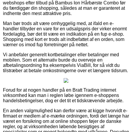
webshops efter tilbud på Bambus Ion Hårbørste Combo før
du færdiggør din shopping, således at man er garanteret at
indhente den mest attraktive pris.
Man bør trods alt være omhyggelig med, at ifald en e-
handler tilbyder en vare for en udsalgspris der virker enormt
fordelagtig, bør det tit være en indikation på en fup e-shop.
Shopping med kort er trods alt indbefattet af en orden, som
værner os imod fup forretninger på nettet.
Vi anbefaler generelt kortbetalinger eller betalinger med
mobilen. Som et alternativ burde du overveje en
afbetalingsordning fra eksempelvis ViaBill, for så vidt du
tilstræber at betale omkostningerne over et længere tidsrum.
Forud for at nogen handler på en Bratt Trading internet
virksomhed kan man i reglen løbe igennem e-shoppens
handelsbetingelser, dog er det tit et tidskrævende arbejde.
En anden valgmulighed kan derfor være at kigge hvorvidt e-
firmaet er medlem af e-mærke ordningen, fordi det længe har
været en forsikring om at online shoppen føjer de danske
regler, og at virksomheden løbende besigtiges af
specialister som er meget bekendte med vilkårene. Desuden