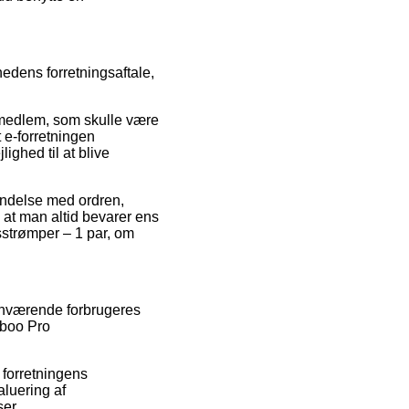
edens forretningsaftale,
 medlem, som skulle være
 e-forretningen
ighed til at blive
rbindelse med ordren,
, at man altid bevarer ens
sstrømper – 1 par, om
henværende forbrugeres
mboo Pro
t forretningens
aluering af
er.