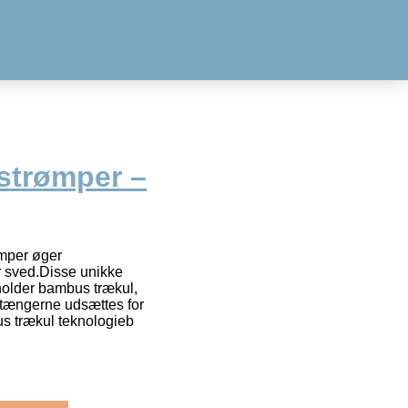
strømper –
mper øger
r sved.Disse unikke
holder bambus trækul,
stængerne udsættes for
us trækul teknologieb