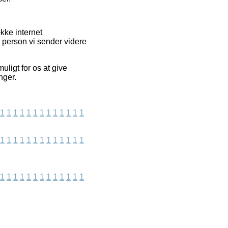
kke internet
 person vi sender videre
ligt for os at give
nger.
1
1
1
1
1
1
1
1
1
1
1
1
1
1
1
1
1
1
1
1
1
1
1
1
1
1
1
1
1
1
1
1
1
1
1
1
1
1
1