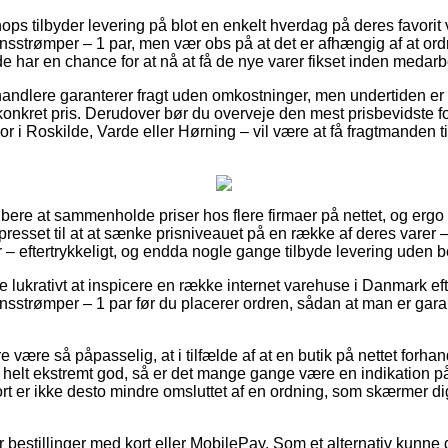
hops tilbyder levering på blot en enkelt hverdag på deres favori
trømper – 1 par, men vær obs på at det er afhængig af at ordr
e har en chance for at nå at få de nye varer fikset inden medarbe
handlere garanterer fragt uden omkostninger, men undertiden er
konkret pris. Derudover bør du overveje den mest prisbevidste f
i Roskilde, Varde eller Hørning – vil være at få fragtmanden til
 købere at sammenholde priser hos flere firmaer på nettet, og ergo
presset til at at sænke prisniveauet på en række af deres varer – 
– eftertrykkeligt, og endda nogle gange tilbyde levering uden b
ve lukrativt at inspicere en række internet varehuse i Danmark ef
strømper – 1 par før du placerer ordren, sådan at man er gara
være så påpasselig, at i tilfælde af at en butik på nettet forhan
helt ekstremt god, så er det mange gange være en indikation på
t er ikke desto mindre omsluttet af en ordning, som skærmer d
for bestillinger med kort eller MobilePay. Som et alternativ kunne