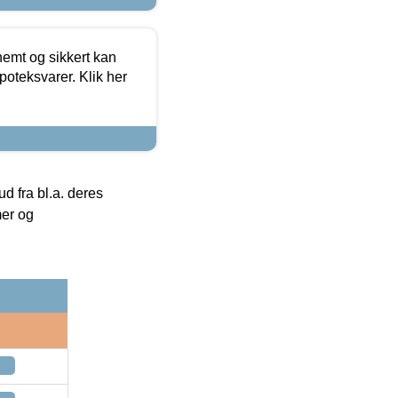
emt og sikkert kan
oteksvarer. Klik her
 fra bl.a. deres
mer og