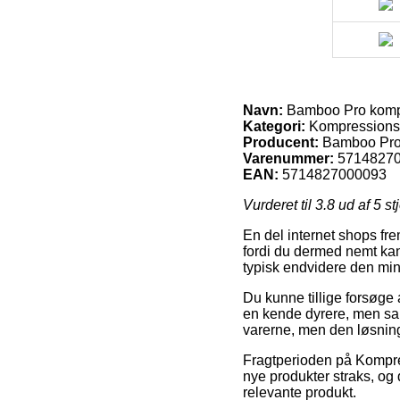
Navn:
Bamboo Pro kompr
Kategori:
Kompressions
Producent:
Bamboo Pr
Varenummer:
5714827
EAN:
5714827000093
Vurderet til
3.8
ud af 5 st
En del internet shops fre
fordi du dermed nemt kan
typisk endvidere den mi
Du kunne tillige forsøge 
en kende dyrere, men samt
varerne, men den løsning 
Fragtperioden på Kompres
nye produkter straks, og 
relevante produkt.