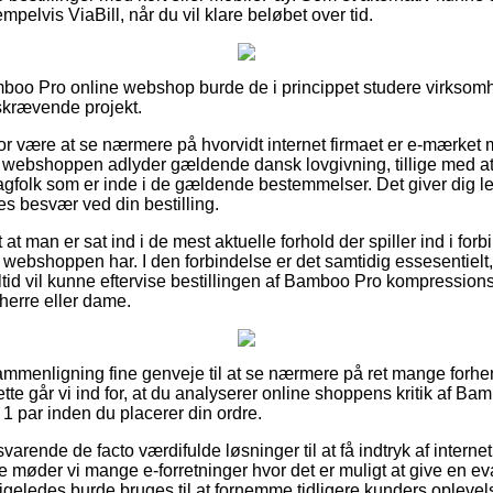
elvis ViaBill, når du vil klare beløbet over tid.
boo Pro online webshop burde de i princippet studere virksomh
dskrævende projekt.
r være at se nærmere på hvorvidt internet firmaet er e-mærket
e webshoppen adlyder gældende dansk lovgivning, tillige med at
agfolk som er inde i de gældende bestemmelser. Det giver dig lejl
des besvær ved din bestilling.
 at man er sat ind i de mest aktuelle forhold der spiller ind i fo
t webshoppen har. I den forbindelse er det samtidig essesentielt
altid vil kunne eftervise bestillingen af Bamboo Pro kompression
herre eller dame.
sammenligning fine genveje til at se nærmere på ret mange for
te går vi ind for, at du analyserer online shoppens kritik af Ba
 par inden du placerer din ordre.
varende de facto værdifulde løsninger til at få indtryk af interne
 møder vi mange e-forretninger hvor det er muligt at give en ev
igeledes burde bruges til at fornemme tidligere kunders oplevels