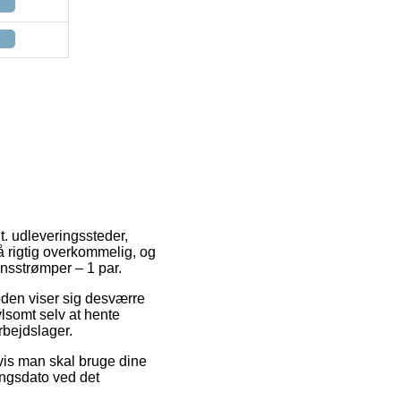
.t. udleveringssteder,
å rigtig overkommelig, og
nsstrømper – 1 par.
toden viser sig desværre
vlsomt selv at hente
rbejdslager.
vis man skal bruge dine
ringsdato ved det