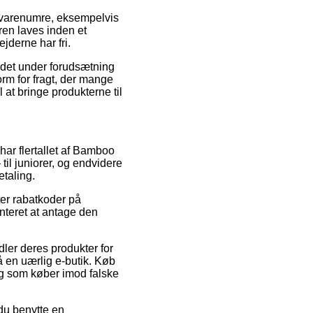
t varenumre, eksempelvis
en laves inden et
jderne har fri.
 det under forudsætning
orm for fragt, der mange
 at bringe produkterne til
 har flertallet af Bamboo
til juniorer, og endvidere
etaling.
ter rabatkoder på
nteret at antage den
dler deres produkter for
 en uærlig e-butik. Køb
ig som køber imod falske
 du benytte en