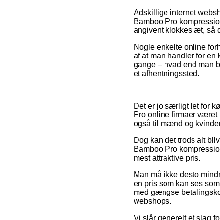
Adskillige internet webs
Bamboo Pro kompressionss
angivent klokkeslæt, så d
Nogle enkelte online for
af at man handler for en 
gange – hvad end man bor 
et afhentningssted.
Det er jo særligt let for
Pro online firmaer været 
også til mænd og kvinder 
Dog kan det trods alt bli
Bamboo Pro kompressions
mest attraktive pris.
Man må ikke desto mindre 
en pris som kan ses som 
med gængse betalingskor
webshops.
Vi slår generelt et slag 