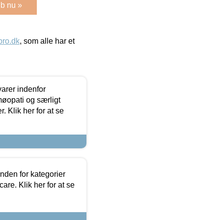
b nu »
ro.dk
, som alle har et
arer indenfor
møopati og særligt
 Klik her for at se
nden for kategorier
re. Klik her for at se