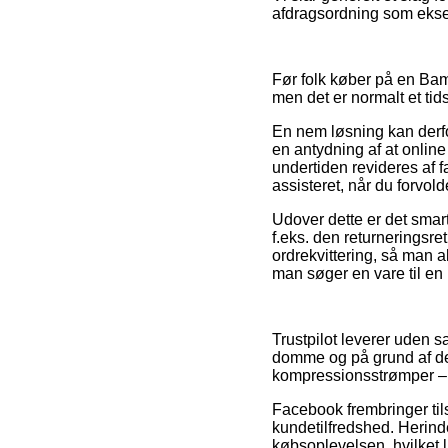
afdragsordning som eksemp
Før folk køber på en Bam
men det er normalt et ti
En nem løsning kan derfo
en antydning af at onlin
undertiden revideres af f
assisteret, når du forvol
Udover dette er det smart
f.eks. den returneringsre
ordrekvittering, så man 
man søger en vare til en 
Trustpilot leverer uden 
domme og på grund af det
kompressionsstrømper – 1
Facebook frembringer tils
kundetilfredshed. Herinde
købsoplevelsen, hvilket l