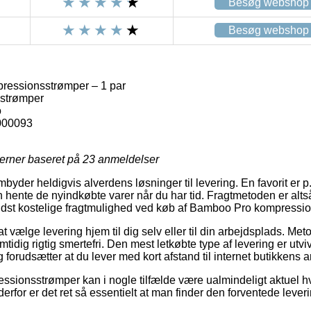
Besøg webshop
Besøg webshop
essionsstrømper – 1 par
strømper
o
000093
jerner baseret på
23
anmeldelser
mbyder heldigvis alverdens løsninger til levering. En favorit er p
 hente de nyindkøbte varer når du har tid. Fragtmetoden er alts
ndst kostelige fragtmulighed ved køb af Bamboo Pro kompressio
at vælge levering hjem til dig selv eller til din arbejdsplads. Me
idig rigtig smertefri. Den mest letkøbte type af levering er utvi
forudsætter at du lever med kort afstand til internet butikkens a
sionsstrømper kan i nogle tilfælde være ualmindeligt aktuel h
derfor er det ret så essentielt at man finder den forventede leve