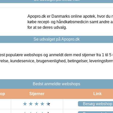
Apopro.dk er Danmarks online apotek, hvor du n
købe recept- og håndkøbsmedicin samt andre ap
for at se deres udvalg.
Se udvalget på Apopro.dk
t populære webshops og anmeldt dem med stjerner fra 1 til 5 ud
rrelse, kundeservice, brugervenlighed, betingelser, leveringsfor
Bedst anmeldte webshops
op
Stjerner
Link
Besøg webshop