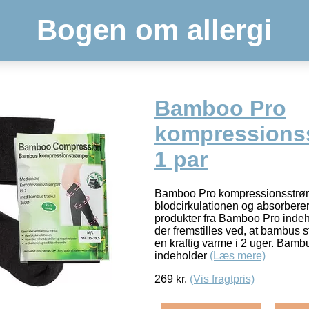
Bogen om allergi
Bamboo Pro
kompressions
1 par
Bamboo Pro kompressionsstrø
blodcirkulationen og absorbere
produkter fra Bamboo Pro inde
der fremstilles ved, at bambus 
en kraftig varme i 2 uger. Bamb
indeholder
(Læs mere)
269
kr.
(Vis fragtpris)