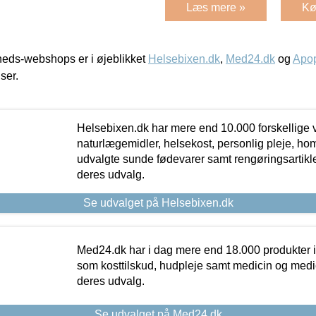
Læs mere »
Kø
eds-webshops er i øjeblikket
Helsebixen.dk
,
Med24.dk
og
Apop
iser.
Helsebixen.dk har mere end 10.000 forskellige v
naturlægemidler, helsekost, personlig pleje, ho
udvalgte sunde fødevarer samt rengøringsartikler.
deres udvalg.
Se udvalget på Helsebixen.dk
Med24.dk har i dag mere end 18.000 produkter i
som kosttilskud, hudpleje samt medicin og medica
deres udvalg.
Se udvalget på Med24.dk