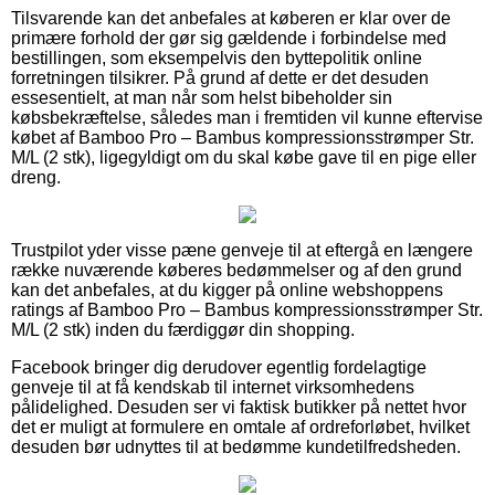
Tilsvarende kan det anbefales at køberen er klar over de
primære forhold der gør sig gældende i forbindelse med
bestillingen, som eksempelvis den byttepolitik online
forretningen tilsikrer. På grund af dette er det desuden
essesentielt, at man når som helst bibeholder sin
købsbekræftelse, således man i fremtiden vil kunne eftervise
købet af Bamboo Pro – Bambus kompressionsstrømper Str.
M/L (2 stk), ligegyldigt om du skal købe gave til en pige eller
dreng.
Trustpilot yder visse pæne genveje til at eftergå en længere
række nuværende køberes bedømmelser og af den grund
kan det anbefales, at du kigger på online webshoppens
ratings af Bamboo Pro – Bambus kompressionsstrømper Str.
M/L (2 stk) inden du færdiggør din shopping.
Facebook bringer dig derudover egentlig fordelagtige
genveje til at få kendskab til internet virksomhedens
pålidelighed. Desuden ser vi faktisk butikker på nettet hvor
det er muligt at formulere en omtale af ordreforløbet, hvilket
desuden bør udnyttes til at bedømme kundetilfredsheden.