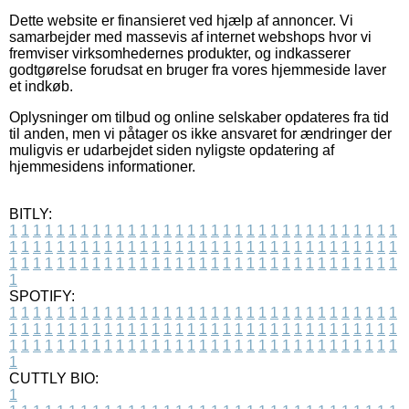
Dette website er finansieret ved hjælp af annoncer. Vi
samarbejder med massevis af internet webshops hvor vi
fremviser virksomhedernes produkter, og indkasserer
godtgørelse forudsat en bruger fra vores hjemmeside laver
et indkøb.
Oplysninger om tilbud og online selskaber opdateres fra tid
til anden, men vi påtager os ikke ansvaret for ændringer der
muligvis er udarbejdet siden nyligste opdatering af
hjemmesidens informationer.
BITLY:
1
1
1
1
1
1
1
1
1
1
1
1
1
1
1
1
1
1
1
1
1
1
1
1
1
1
1
1
1
1
1
1
1
1
1
1
1
1
1
1
1
1
1
1
1
1
1
1
1
1
1
1
1
1
1
1
1
1
1
1
1
1
1
1
1
1
1
1
1
1
1
1
1
1
1
1
1
1
1
1
1
1
1
1
1
1
1
1
1
1
1
1
1
1
1
1
1
1
1
1
SPOTIFY:
1
1
1
1
1
1
1
1
1
1
1
1
1
1
1
1
1
1
1
1
1
1
1
1
1
1
1
1
1
1
1
1
1
1
1
1
1
1
1
1
1
1
1
1
1
1
1
1
1
1
1
1
1
1
1
1
1
1
1
1
1
1
1
1
1
1
1
1
1
1
1
1
1
1
1
1
1
1
1
1
1
1
1
1
1
1
1
1
1
1
1
1
1
1
1
1
1
1
1
1
CUTTLY BIO:
1