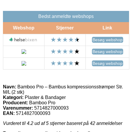
Bedst anmeldte webshops
Webshop
Stjerner
Link
Besøg webshop
Besøg webshop
Besøg webshop
Navn:
Bamboo Pro – Bambus kompressionsstrømper Str.
M/L (2 stk)
Kategori:
Plaster & Bandager
Producent:
Bamboo Pro
Varenummer:
5714827000093
EAN:
5714827000093
Vurderet til
4.2
ud af 5 stjerner baseret på
42
anmeldelser