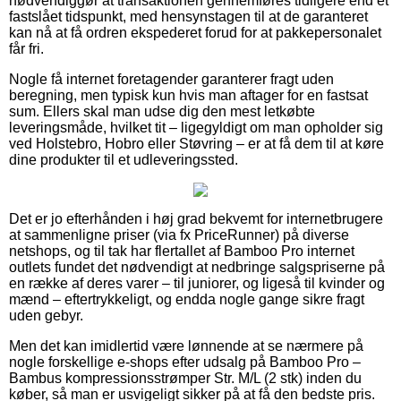
nødvendiggør at transaktionen gennemføres tidligere end et
fastslået tidspunkt, med hensynstagen til at de garanteret
kan nå at få ordren ekspederet forud for at pakkepersonalet
får fri.
Nogle få internet foretagender garanterer fragt uden
beregning, men typisk kun hvis man aftager for en fastsat
sum. Ellers skal man udse dig den mest letkøbte
leveringsmåde, hvilket tit – ligegyldigt om man opholder sig
ved Holstebro, Hobro eller Støvring – er at få dem til at køre
dine produkter til et udleveringssted.
Det er jo efterhånden i høj grad bekvemt for internetbrugere
at sammenligne priser (via fx PriceRunner) på diverse
netshops, og til tak har flertallet af Bamboo Pro internet
outlets fundet det nødvendigt at nedbringe salgspriserne på
en række af deres varer – til juniorer, og ligeså til kvinder og
mænd – eftertrykkeligt, og endda nogle gange sikre fragt
uden gebyr.
Men det kan imidlertid være lønnende at se nærmere på
nogle forskellige e-shops efter udsalg på Bamboo Pro –
Bambus kompressionsstrømper Str. M/L (2 stk) inden du
køber, så man er usvigeligt sikker på at få den bedste pris.