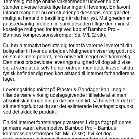
Temmelig mange online virksomheder udlover nu om
stunder diverse forskellige løsninger til levering. En favorit
iblandt mange er nu om stunder pakkeshops, som gør det
muligt at hente din bestilling når du har lyst. Muligheden er
jo usædvanlig problemfri, samt desuden tillige den mindst
kostelige mulighed for fragt ved køb af Bamboo Pro –
Bambus kompressionsstrømper Str. M/L (2 stk).
Du bør alternativt beslutte dig for at få varerne leveret til din
bolig eller til hvor du arbejder. Muligheden viser sig godt nok
en smule mere pebret, men omvendt meget overkommelig.
Den mest prisbevidste leveringsmulighed vil dog altid vise
sig at være at du selv henter ordren, men dette kræver at du
fysisk befinder dig med kort afstand til internet forhandlerens
lager.
Leveringstidspunktet på Plaster & Bandager kan i nogle
tilfælde være virkelig udslagsgivende i tilfælde af at man
absolut skal bruge din pakke om kort tid, så herved er det ret
så meningsfuldt at du ser det estimerede leveringstidspunkt
ved det aktuelle produkt.
En del internet forretninger præsterer 1 dags fragt på deres
primære varer, eksempelvis Bamboo Pro – Bambus
kompressionsstrømper Str. M/L (2 stk), hvilket dog