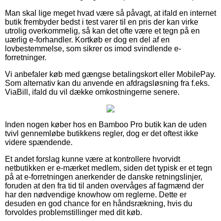
Man skal lige meget hvad være så påvagt, at ifald en internet
butik frembyder bedst i test varer til en pris der kan virke
utrolig overkommelig, så kan det ofte være et tegn på en
uærlig e-forhandler. Kortkøb er dog en del af en
lovbestemmelse, som sikrer os imod svindlende e-
forretninger.
Vi anbefaler køb med gængse betalingskort eller MobilePay.
Som alternativ kan du anvende en afdragsløsning fra f.eks.
ViaBill, ifald du vil dække omkostningerne senere.
Inden nogen køber hos en Bamboo Pro butik kan de uden
tvivl gennemløbe butikkens regler, dog er det oftest ikke
videre spændende.
Et andet forslag kunne være at kontrollere hvorvidt
netbutikken er e-mærket medlem, siden det typisk er et tegn
på at e-forretningen anerkender de danske retningslinjer,
foruden at den fra tid til anden overvåges af fagmænd der
har den nødvendige knowhow om reglerne. Dette er
desuden en god chance for en håndsrækning, hvis du
forvoldes problemstillinger med dit køb.